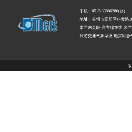
手机：0512-66806280(赵)
地址：苏州市高新区科发路10
米兰网页版·官方端在线-米兰
旅游交通气象系统
地灾应急
版