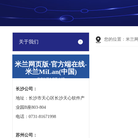
您的位置：
米兰网
关于我们
米兰网页版·官方端在线-
米兰MiLan(中国)
CONTACT US
长沙公司：
地址：长沙市天心区长沙天心软件产
业园B座803-804
电话：0731-81671998
苏州公司：