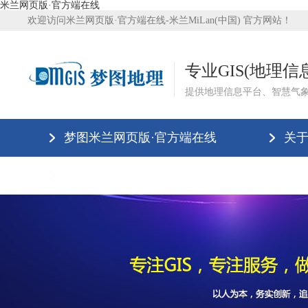
米兰网页版·官方端在线
欢迎访问米兰网页版·官方端在线-米兰MiLan(中国) 官方网站！
专业GIS(地理
提供地理信息平台、智慧气
梦图米兰网页版·官方端在线
关
米兰网页版·官方端在线
米兰网页版