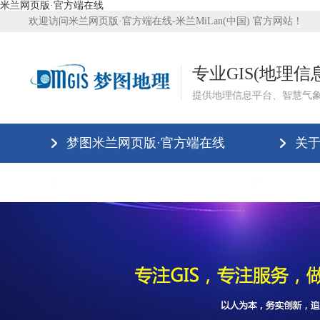
米兰网页版·官方端在线
欢迎访问米兰网页版·官方端在线-米兰MiLan(中国) 官方网站！
专业GIS(地理
提供地理信息平台、智慧气
梦图米兰网页版·官方端在线
关
米兰网页版·官方端在线
米兰网页版